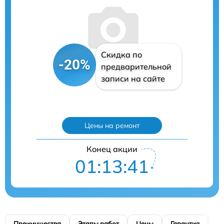
Скидка по
-20%
предварительной
записи на сайте
Цены на ремонт
Конец акции
01:13:40
Преимущества
Этапы работ
Цены
Гарантия
М