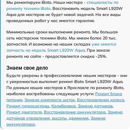
Мы ремонтируем iBoto. Наши мастера -
специалисты по
ремонту техники iBoto
. Восстановить модель Smart L920W
Aqua для мастеров не будет новой задачей. На все виды
проведенных работ у нас имеется гарантия.
Минимальные сроки выполнения ремонта. Мы большая
сеть мастерских техники iBoto. Мы имеем более 20 тыс.
запчастей. И возможно на наших складах
уже имеется
запчасть на модель Smart L920W Aqua
. При заказе
ремонта на сайте - предоставляется скидка -25%.
Знаем свое дело
Будьте уверены в профессионализме наших мастеров - они
с уверенностью выполнят ремонт iBoto Smart L920W Aqua.
По данным наших мастеров в Ярославле по ремонту iBoto,
наиболее востребованы следующие услуги:
Ремонт блока
питания
,
Замена комплекта щеток
,
Восстановление колеса
,
Ремонт гидросистемы
,
Калибровка
,
Замена датчиков
,
Ремонт двигателя
,
Восстановление аккумулятора
,
Замена
датчиков управления, высоты, движения
,
Замена
аккумулятора
.