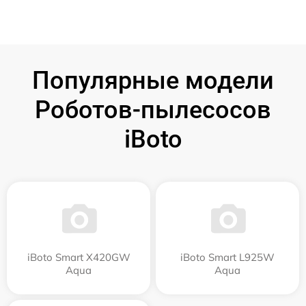
Популярные модели
Роботов-пылесосов
iBoto
iBoto Smart Х420GW
iBoto Smart L925W
Aqua
Aqua